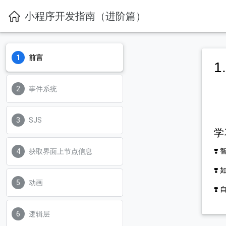
小程序开发指南（进阶篇）
前言
1
事件系统
SJS
学
❣️
获取界面上节点信息
❣
动画
❣️
逻辑层