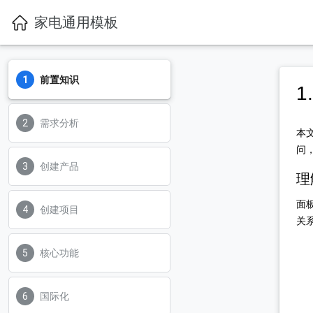
家电通用模板
前置知识
1
需求分析
本
问
创建产品
理
面
创建项目
关
核心功能
国际化