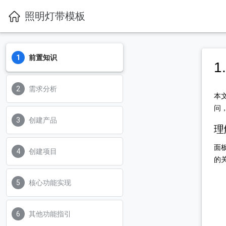
照明灯带模板
前置知识
1
需求分析
本
问
创建产品
理
面
创建项目
的
核心功能实现
其他功能指引