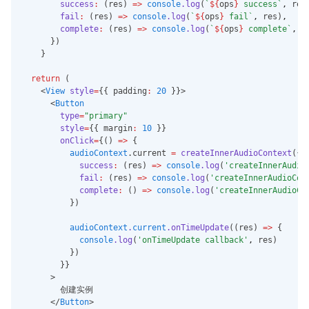
health.saveBloodPressureData
success
:
 (res) 
=>
console
.log
(
`
${
ops
}
 success`
,
 res
Sync
fail
:
 (res) 
=>
console
.log
(
`
${
ops
}
 fail`
,
 res)
,
complete
:
 (res) 
=>
console
.log
(
`
${
ops
}
 complete`
,
 r
health.readQuantityDataWithT
      })
ype
    }
health.readQuantityDataWithT
return
 (
ypeSync
    <
View
style
=
{{ padding
:
20
 }}>
health.deleteQuantityDataTyp
      <
Button
e
type
=
"primary"
style
=
{{ margin
:
10
 }}
health.deleteQuantityDataTyp
onClick
=
{() 
=>
 {
eSync
audioContext
.current 
=
createInnerAudioContext
({
success
:
 (res) 
=>
console
.log
(
'createInnerAudio
health.readCharacteristicData
fail
:
 (res) 
=>
console
.log
(
'createInnerAudioCon
WithType
complete
:
 () 
=>
console
.log
(
'createInnerAudioCo
          })
health.readCharacteristicData
WithTypeSync
audioContext
.
current
.onTimeUpdate
((res) 
=>
 {
health.saveCategoryData
console
.log
(
'onTimeUpdate callback'
,
 res)
          })
health.saveCategoryDataSync
        }}
      >
health.saveCategoryNoTimeWi
        创建实例
thData
      </
Button
>