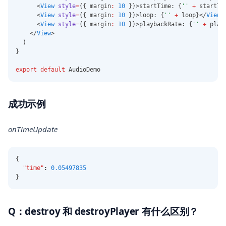
      <
View
style
=
{{ margin
:
10
 }}>startTime: {
''
+
 startTi
      <
View
style
=
{{ margin
:
10
 }}>loop: {
''
+
 loop}</
View
>
      <
View
style
=
{{ margin
:
10
 }}>playbackRate: {
''
+
 play
    </
View
>
  )
}
export
default
 AudioDemo
成功示例
onTimeUpdate
{
"time"
:
0.05497835
}
Q：destroy 和 destroyPlayer 有什么区别？