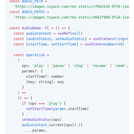
nt
const
AUDIO_PATH
=
saveVoiceScene
health.authCharacteristicRead
'https://images.tuyacn.com/rms-static/cf60cb10-9f19-11ee-
PermissionsSync
onFileMergeStatusEvent
中控屏 API 接口文档
const
AUDIO_PATH2
=
'https://images.tuyacn.com/rms-static/4681f900-9fa4-11ee-
health.authQuantityRWPermis
offFileMergeStatusEvent
sions
const
AudioDemo
:
FC
=
 () 
=>
 {
onPushRouteInfoEvent
const
audioContext
=
useRef
(
null
)
health.authQuantityRWPermis
offPushRouteInfoEvent
const
 [
audioStatus
,
setAudioStatus
] 
=
useState
<
string
>(
''
sionsSync
const
 [
startTime
,
setStartTime
] 
=
useState
<
number
>(
0
)
onQuickEntryAddEvent
health.authCategoryRWPermis
sions
const
operation
=
offQuickEntryAddEvent
    (
health.authCategoryRWPermis
onTextTranslateTtsComplet
      ops: 
'play'
|
'pause'
|
'stop'
|
'resume'
|
'seek'
,
sionsSync
eEvent
      params
?:
 {
        startTime?
:
 number
health.saveQuantityData
offTextTranslateTtsComplet
        [key: string]: any
eEvent
health.saveQuantityDataSync
      }
    ) 
=>
health.saveQuantityNoTimeWi
    () 
=>
 {
thData
if
 (ops 
===
'play'
) {
setStartTime
(
params
.startTime)
health.saveQuantityNoTimeWi
      }
thDataSync
setAudioStatus
(ops)
audioContext
.current[ops]?.({
health.saveBloodPressureData
...
params
,