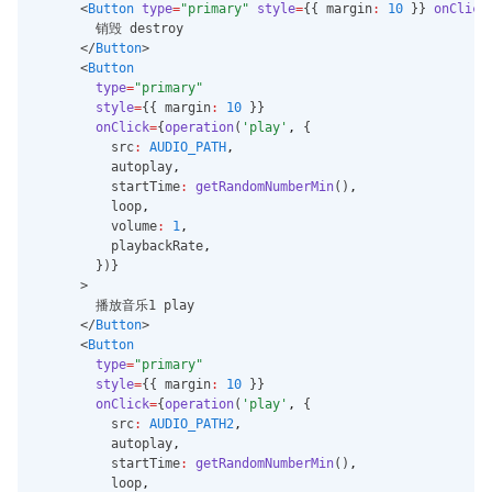
health.saveCategoryNoTimeWi
      <
Button
type
=
"primary"
style
=
{{ margin
:
10
 }} 
onClick
        销毁 destroy
thDataSync
      </
Button
>
health.readCategoryDataWith
      <
Button
Type
type
=
"primary"
style
=
{{ margin
:
10
 }}
health.readCategoryDataWith
onClick
=
{
operation
(
'play'
,
 {
TypeSync
          src
:
AUDIO_PATH
,
          autoplay
,
          startTime
:
getRandomNumberMin
()
,
          loop
,
          volume
:
1
,
          playbackRate
,
        })}
      >
        播放音乐1 play
      </
Button
>
      <
Button
type
=
"primary"
style
=
{{ margin
:
10
 }}
onClick
=
{
operation
(
'play'
,
 {
          src
:
AUDIO_PATH2
,
          autoplay
,
          startTime
:
getRandomNumberMin
()
,
          loop
,