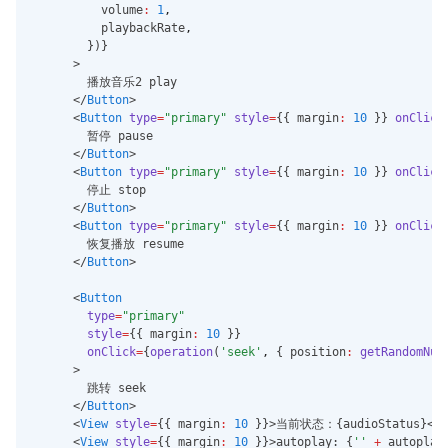
          volume
:
1
,
          playbackRate
,
        })}
      >
        播放音乐2 play
      </
Button
>
      <
Button
type
=
"primary"
style
=
{{ margin
:
10
 }} 
onClick
        暂停 pause
      </
Button
>
      <
Button
type
=
"primary"
style
=
{{ margin
:
10
 }} 
onClick
        停止 stop
      </
Button
>
      <
Button
type
=
"primary"
style
=
{{ margin
:
10
 }} 
onClick
        恢复播放 resume
      </
Button
>
      <
Button
type
=
"primary"
style
=
{{ margin
:
10
 }}
onClick
=
{
operation
(
'seek'
,
 { position
:
getRandomNum
      >
        跳转 seek
      </
Button
>
      <
View
style
=
{{ margin
:
10
 }}>当前状态：{audioStatus}</
V
      <
View
style
=
{{ margin
:
10
 }}>autoplay: {
''
+
 autoplay