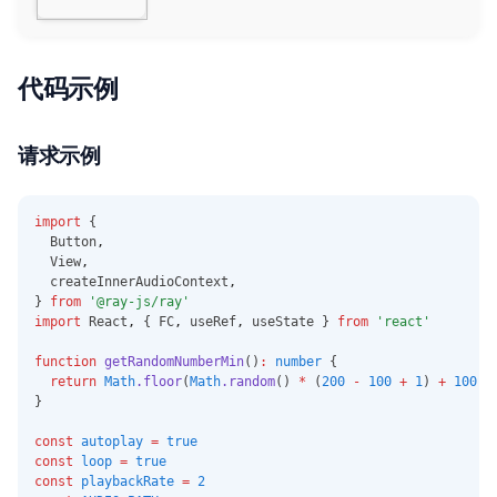
oups
onUploadProgressUpdate
getTTSData
其他
口腔疾病预测模型初始化
检测是否有未绑定的开锁方式
获取离线有效密码列表
判断锁是否处于休眠状态
判断是否待同步
连接设备
exportDeviceData
getBpgDataUnallocated
服务
临时开锁
临时开锁
offEarPhoneBTConnectedS
health.authQuantityWritePerm
startBLEScanBindDevice
queryScreenScenes
tatusChangeEvent
issions
offUploadProgressUpdate
isCallPhoneGranted
getPanelRecipeList - 查询当前设备
口腔模型初始化进度
获取未关联开锁方式列表
获取离线失效密码列表
注销休眠状态变更事件
跳转服务中心
updateBpgDataUnallocated
授权
离线临时密码
subscribeBLEConnectStatus
所属产品组关联的食谱
queryScreenHiddenScenes
onOfflineFilesProgressEven
health.authQuantityWritePerm
代码示例
onDownloadProgressUpdate
requestCallPhonePermission
移除口腔模型初始化进度监听
获取开锁方式详细信息
获取在线不限次数密码列表
注册休眠状态变更事件
判断是否支持蓝牙控制
deleteBpgDataUnallocated
设备
授权
t
subscribeBLETransparentData
issionsSync
hideResource
offDownloadProgressUpdate
saveDialViewTag
口腔疾病预测分析
同步开锁方式
删除自定义密码
打开场景
蓝牙配件
解锁方式分配
Report
offOfflineFilesProgressEven
health.authCategoryWritePer
restoreResource
onDownloadTotalProgressUpdate
switchDevice
图像生成初始化
t
请求示例
绑定未关联开锁方式到用户
删除在线不限次数密码
设置
设备
unsubscribeBLEConnectStatus
missions
queryDeviceNickname
offDownloadTotalProgressUpdate
图像生成标签列表
onFileImportStatusEvent
绑定开锁记录中未关联开锁方式
重命名密码名称
其他
设置
unsubscribeBLETransparentDa
health.authCategoryWritePer
setDeviceNickname
到用户
taReport
missionsSync
onFileDownloadComplete
图像生成
offFileImportStatusEvent
保存在线不限次数密码
import
 {
deleteDeviceNickname
解绑用户的开锁方式
offFileTransferProgress
health.authQuantityReadPerm
  Button
,
offFileDownloadComplete
初始化进度
onCloudSyncSwitchStatusE
冻结临时密码
issions
  View
,
queryActionDevicesAndGroups
vent
onFileTransferProgress
onStreamPacketReceive
移除监听：初始化进度
  createInnerAudioContext
,
解冻临时密码
health.authQuantityReadPerm
queryDeviceDPConfig
} 
from
'@ray-js/ray'
offCloudSyncSwitchStatusE
offStreamPacketReceive
预测灯光场景
issionsSync
更新自定义临时密码
import
 React
,
 { FC
,
 useRef
,
 useState } 
from
'react'
vent
queryVoiceScenes
health.authCategoryReadPerm
清空无效的临时密码列表
onPartialRecordUpdate
function
getRandomNumberMin
()
:
number
 {
deleteVoiceScene
issions
return
Math
.floor
(
Math
.random
() 
*
 (
200
-
100
+
1
) 
+
100
)
offPartialRecordUpdate
}
enableVoiceScene
health.authCategoryReadPerm
issionsSync
onFileListUpdateStatusEve
disableVoiceScene
const
autoplay
=
true
nt
health.authCharacteristicRead
const
loop
=
true
queryHomeVoiceScenes
Permissions
offFileListUpdateStatusEve
const
playbackRate
=
2