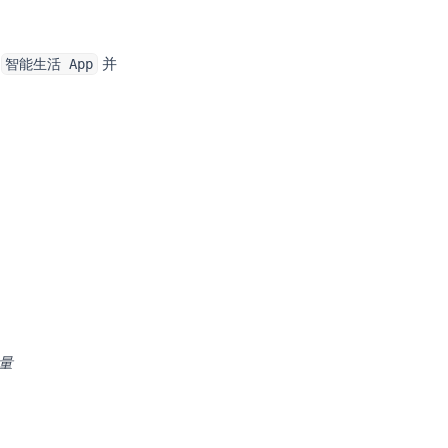
索
并
智能生活 App
量