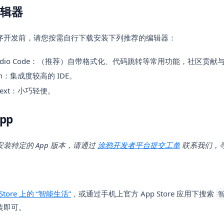
辑器
序开发前，请您按需自行下载安装下列推荐的编辑器：
l Studio Code：（推荐）自带格式化、代码跳转等常用功能，社区贡
rm：集成度较高的 IDE。
e Text：小巧轻便。
pp
(opens in a n
装特定的 App 版本，请通过
涂鸦开发者平台提交工单
联系我们，
(opens in a new tab)
 Store 上的 “智能生活”
，或通过手机上官方 App Store 应用下搜索
智
装即可。