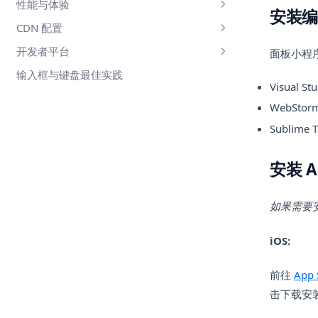
性能与体验
功能页
安装编
CDN 配置
webview 站点
概述
开发者平台
按需注入
分析工具
面板小程
使用涂鸦 CDN
输入框与键盘最佳实践
内存缓存
启动性能
使用三方 CDN
能力配置
启动时性能检测
Visua
运行时性能
错误日志
FPS 性能检测
概述
WebSto
用户体验
体验评分
启动流程介绍
概述
Sublim
代码包体积优化
合理使用 setData
多端适配
安装 A
代码注入优化
渲染性能优化
骨架屏
首屏渲染优化
资源加载优化
如果需要安
内存优化
iOS:
前往
App
击下载安