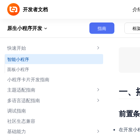
Skip to content
开发者文档
介
原生小程序开发
指南
框
快速开始
智能小程序
面板小程序
小程序卡片开发指南
一、
主题适配指南
多语言适配指南
应用配置
调试指南
主题色变量
i18n 配置
前置条
社区生态兼容
样式表适配
在开发小
基础能力