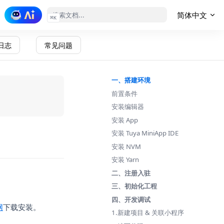
简体中文
⌘
K
日志
常见问题
一、搭建环境
前置条件
n a new tab)
安装编辑器
安装 App
安装 Tuya MiniApp IDE
安装 NVM
安装 Yarn
二、注册入驻
三、初始化工程
四、开发调试
(opens in a new tab)
网
下载安装。
1.新建项目 & 关联小程序