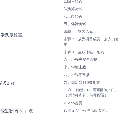
2.编写代码
3.预览调试
4.上传代码
五、体验测试
步骤 1：安装 App
献与活跃度较高。
步骤 2：成为项目成员、加入白名
单
步骤 3：生成体验二维码
六、小程序安全合规
七、审核上线
八、小程序投放
九、自定义Tab页配置
ew tab)
寻求支持。
1. 在「智能」Tab页面配置入口。
（详情可查看：智能配置）
2. App首页
3. 自定义小程序 Tab 页面。
并点
能生活 App