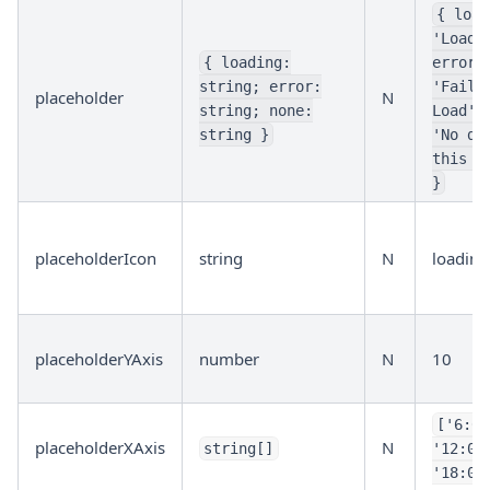
{ load
'Loadi
{ loading:
error:
string; error:
'Faile
placeholder
N
string; none:
Load',
string }
'No da
this p
}
placeholderIcon
string
N
loading
placeholderYAxis
number
N
10
['6:00
placeholderXAxis
N
string[]
'12:00
'18:00