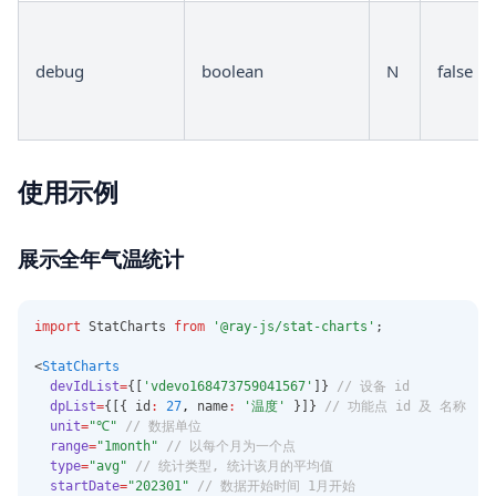
debug
boolean
N
false
使用示例
展示全年气温统计
import
 StatCharts 
from
'@ray-js/stat-charts'
;
<
StatCharts
devIdList
=
{[
'vdevo168473759041567'
]} 
// 设备 id
dpList
=
{[{ id
:
27
,
 name
:
'温度'
 }]} 
// 功能点 id 及 名称
unit
=
"℃"
// 数据单位
range
=
"1month"
// 以每个月为一个点
type
=
"avg"
// 统计类型, 统计该月的平均值
startDate
=
"202301"
// 数据开始时间 1月开始