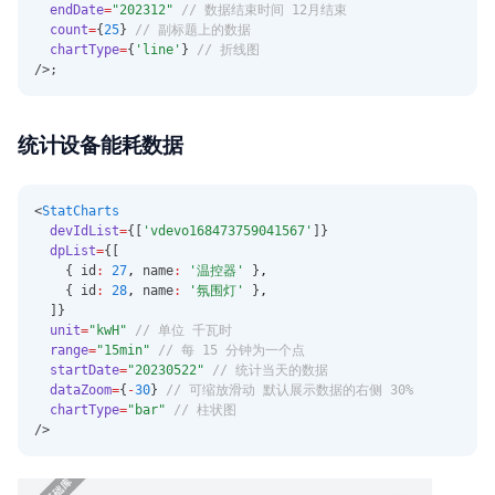
endDate
=
"202312"
// 数据结束时间 12月结束
count
=
{
25
} 
// 副标题上的数据
chartType
=
{
'line'
} 
// 折线图
/>;
统计设备能耗数据
<
StatCharts
devIdList
=
{[
'vdevo168473759041567'
]}
dpList
=
{[
    { id
:
27
,
 name
:
'温控器'
 }
,
    { id
:
28
,
 name
:
'氛围灯'
 }
,
  ]}
unit
=
"kwH"
// 单位 千瓦时
range
=
"15min"
// 每 15 分钟为一个点
startDate
=
"20230522"
// 统计当天的数据
dataZoom
=
{
-
30
} 
// 可缩放滑动 默认展示数据的右侧 30%
chartType
=
"bar"
// 柱状图
/>