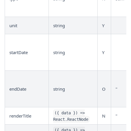
unit
string
Y
startDate
string
Y
endDate
string
O
''
({ data }) =>
renderTitle
N
''
React.ReactNode
({ data }) =>