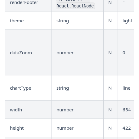
renderFooter
N
''
React.ReactNode
theme
string
N
light
dataZoom
number
N
0
chartType
string
N
line
width
number
N
654
height
number
N
422