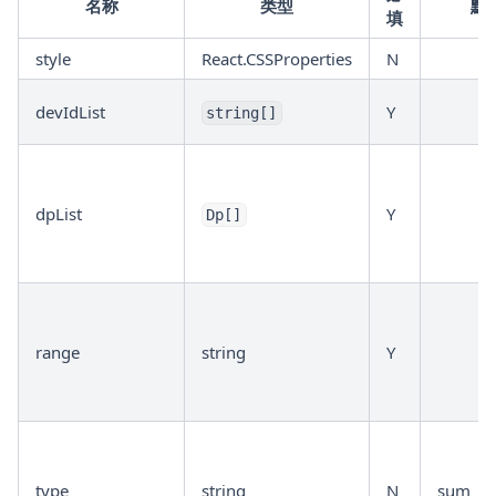
名称
类型
默
填
style
React.CSSProperties
N
devIdList
Y
string[]
dpList
Y
Dp[]
range
string
Y
type
string
N
sum