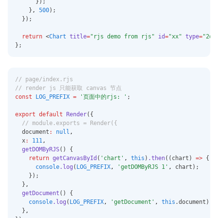
      });
health.readCategoryDataWith
    }
,
500
);
TypeSync
  });
return
 <
Chart
title
=
"rjs demo from rjs"
id
=
"xx"
type
=
"2d"
};
// page/index.rjs
// render js 只能获取 canvas 节点
const
LOG_PREFIX
=
'页面中的rjs: '
;
export
default
Render
({
// module.exports = Render({
  document
:
null
,
  x
:
111
,
getDOMByRJS
() {
return
getCanvasById
(
'chart'
,
this
)
.then
((chart) 
=>
 {
console
.log
(
LOG_PREFIX
,
'getDOMByRJS 1'
,
 chart);
    });
  }
,
getDocument
() {
console
.log
(
LOG_PREFIX
,
'getDocument'
,
this
.document);
  }
,