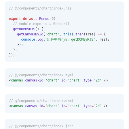
// @/components/chart/index.rjs
export
default
Render
({
// module.exports = Render({
getDOMByRJS
() {
getCanvasById
(
'chart'
,
this
)
.then
((res) 
=>
 {
console
.log
(
'组件中的rjs: getDOMByRJS'
,
 res);
    });
  }
,
});
// @/components/chart/index.tyml
<
canvas
canvas-id
=
"chart"
id
=
"chart"
type
=
"2d"
 />
// @/components/chart/index.wxml
<
canvas
canvas-id
=
"chart"
id
=
"chart"
type
=
"2d"
 />
// @/components/chart/index.json