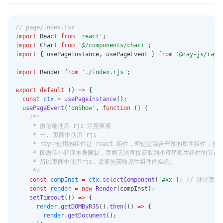
health.readQuantityDataWithT
ypeSync
// page/index.tsx
health.deleteQuantityDataTyp
import
 React 
from
'react'
;
e
import
 Chart 
from
'@/components/chart'
;
health.deleteQuantityDataTyp
import
 { usePageInstance
,
 usePageEvent } 
from
'@ray-js/ray'
eSync
import
 Render 
from
'./index.rjs'
;
health.readCharacteristicData
WithType
export
default
 () 
=>
 {
const
ctx
=
usePageInstance
();
health.readCharacteristicData
usePageEvent
(
'onShow'
,
function
 () {
WithTypeSync
/**
     * 微信端使用 rjs 注意事项
health.saveCategoryData
     * 一. 页面中使用 rjs
health.saveCategoryDataSync
     * ray中使用的组件是 react 组件，即使是混合开发的原生组件，也被
     * 因微信小程序本身限制，页面无法直接获取到小程序原生组件的节点
health.saveCategoryNoTimeWi
     * 所以页面中使用rjs，需要先获取原生组件的实例。
thData
     */
const
compInst
=
ctx
.selectComponent
(
'#xx'
); 
// 通过页面实
health.saveCategoryNoTimeWi
const
render
=
new
Render
(compInst);
thDataSync
setTimeout
(() 
=>
 {
health.readCategoryDataWith
render
.getDOMByRJS
()
.then
(() 
=>
 {
Type
render
.getDocument
();