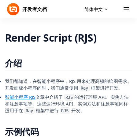
onPushRouteInfoEvent
Skip to content
health.authQuantityRWPermis
开发者文档
简体中文
offPushRouteInfoEvent
sionsSync
onQuickEntryAddEvent
health.authCategoryRWPermis
sions
offQuickEntryAddEvent
Render Script (RJS)
health.authCategoryRWPermis
onTextTranslateTtsComplet
sionsSync
eEvent
health.saveQuantityData
offTextTranslateTtsComplet
eEvent
介绍
health.saveQuantityDataSync
health.saveQuantityNoTimeWi
thData
我们都知道，在智能小程序中，RJS 用来处理高频的绘图需求。
health.saveQuantityNoTimeWi
开发面板小程序的时，我们通常使用
框架进行开发。
Ray
thDataSync
智能小程序 RJS
文章中介绍了
的运行环境 API、实例方法
RJS
health.saveBloodPressureData
和注意事项等。这些运行环境 API、实例方法和注意事项同样
health.saveBloodPressureData
适用于在
框架中进行
开发。
Ray
RJS
Sync
health.readQuantityDataWithT
示例代码
ype