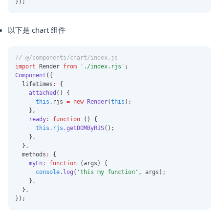
});
以下是 chart 组件
// @/components/chart/index.js
import
 Render 
from
'./index.rjs'
;
Component
({
  lifetimes
:
 {
attached
() {
this
.rjs 
=
new
Render
(
this
);
    }
,
ready
:
function
 () {
this
.
rjs
.getDOMByRJS
();
    }
,
  }
,
  methods
:
 {
myFn
:
function
 (args) {
console
.log
(
'this my function'
,
 args);
    }
,
  }
,
});