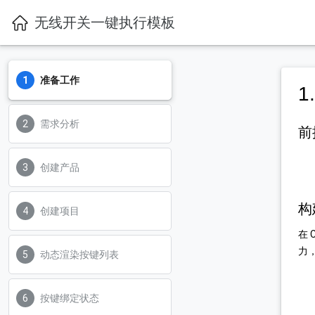
无线开关一键执行模板
准备工作
1
需求分析
前
创建产品
构
创建项目
在
力
动态渲染按键列表
按键绑定状态