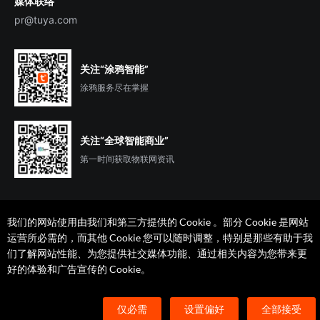
媒体联络
pr@tuya.com
关注“涂鸦智能”
涂鸦服务尽在掌握
关注“全球智能商业”
第一时间获取物联网资讯
我们的网站使用由我们和第三方提供的 Cookie 。部分 Cookie 是网站
运营所必需的，而其他 Cookie 您可以随时调整，特别是那些有助于我
们了解网站性能、为您提供社交媒体功能、通过相关内容为您带来更
法律声明
隐私协议
加州隐私权利声明
服务条款
好的体验和广告宣传的 Cookie。
廉正合规
安全应急响应中心
Cookie 喜好设置
©2014-2026 杭州涂鸦信息技术有限公司 版权
仅必需
设置偏好
全部接受
浙ICP备2022000504号
浙B2-20210233号