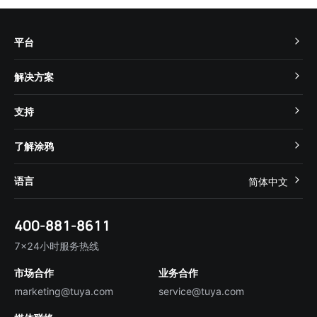
平台
TuyaOS
解决方案
MCU 接入
Cube 智慧私有云
支持
App SDK
智慧酒店
开发者社区
智能小程序
了解涂鸦
智慧租住
帮助中心
IoT Core
关于我们
智慧商照
语言
简体中文
在线咨询
Tuya Cobuilder
涂鸦新闻
智慧全屋&地产
简体中文
技术支持
400-881-8611
合规资质
智慧楼宇
English
行业百科
7×24小时服务热线
投资者关系
市场合作
业务合作
服务商合作
marketing@tuya.com
service@tuya.com