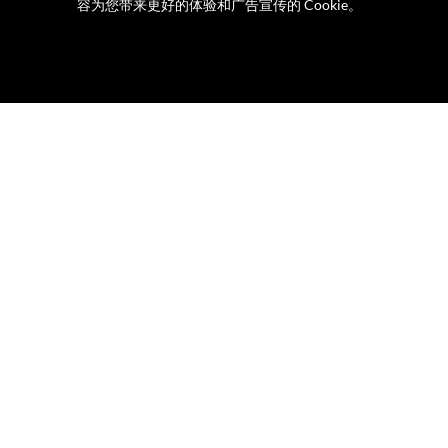
容为您带来更好的体验和广告宣传的 Cookie。
平台
解决方案
TuyaOS
Cube 
MCU 接入
智慧酒店
App SDK
智慧租住
智能小程序
智慧商照
IoT Core
智慧全屋
Tuya Cobuilder
智慧楼宇
400-881-8611
市场合作
7×24小时服务热线
marketing@tuya.com