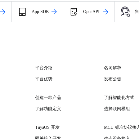
App SDK
OpenAPI
售
平台介绍
名词解释
平台优势
发布公告
创建一款产品
了解智能化方式
了解功能定义
选择联网模组
TuyaOS 开发
MCU 标准协议接
网关接入开发
生态设备接入