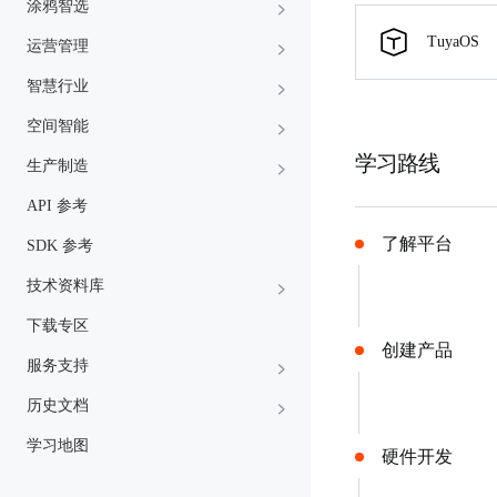
涂鸦智选
TuyaOS
运营管理
智慧行业
空间智能
学习路线
生产制造
API 参考
了解平台
SDK 参考
技术资料库
下载专区
创建产品
服务支持
历史文档
学习地图
硬件开发