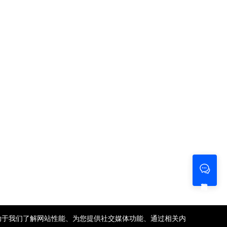
是那些有助于我们了解网站性能、为您提供社交媒体功能、通过相关内